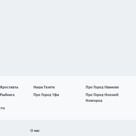
 Ярославль
Наша Газета
Про Город Иваново
 Рыбинск
Про Город Уфа
Про Город Нижний
Новгород
сти
О нас