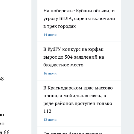
На побережье Кубани объявили
угрозу БПЛА, сирены включили
в трех городах
14 июля
В КубГУ конкурс на юрфак
вырос до 504 заявлений на
бюджетное место
16 июля
68
В Краснодарском крае массово
пропала мобильная связь, в
ряде районов доступен только
112
ую
12 июля
во
л 66