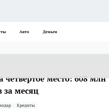
нты
Авто
Деньги
а четвертое место: 608 млн
 за месяц
нодар
Кредиты