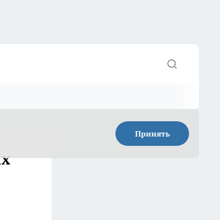
Принять
ых