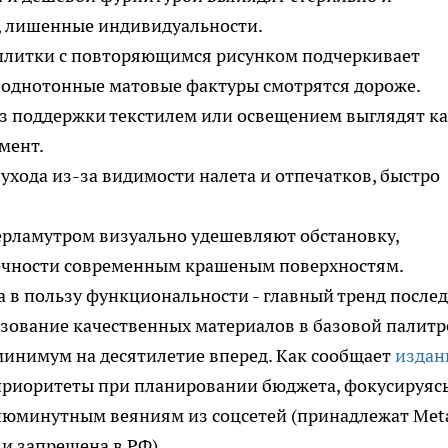
, лишенные индивидуальности.
плитки с повторяющимся рисунком подчеркивает
к однотонные матовые фактуры смотрятся дороже.
з поддержки текстилем или освещением выглядят к
мент.
ухода из-за видимости налета и отпечатков, быстро
ерламутром визуально удешевляют обстановку,
вечности современным крашеным поверхностям.
а в пользу функциональности - главный тренд после
ьзование качественных материалов в базовой палитр
минимум на десятилетие вперед. Как сообщает
издан
 приоритеты при планировании бюджета, фокусируясь
 сиюминутным веяниям из соцсетей (принадлежат Met
и запрещена в РФ).