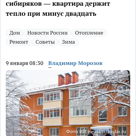
сибиряков — квартира держит
тепло при минус двадцать
Дом
Новости России
Отопление
Ремонт
Советы
Зима
9 января 08:30
Владимир Морозов
Фото ИИ newskrasnodar.ru