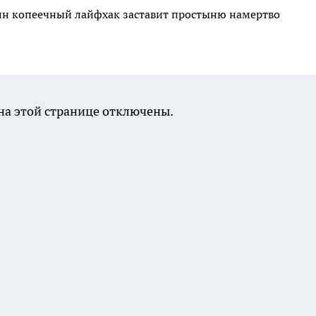
дин копеечный лайфхак заставит простыню намертво
а этой странице отключены.