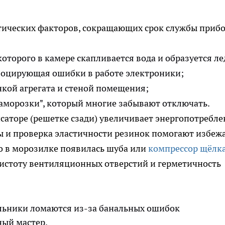
ических факторов, сокращающих срок службы прибо
которого в камере скапливается вода и образуется ле
воцирующая ошибки в работе электроники;
нкой агрегата и стеной помещения;
заморозки", который многие забывают отключать.
саторе (решетке сзади) увеличивает энергопотребле
ны и проверка эластичности резинок помогают избеж
то в морозилке появилась шуба или
компрессор щёлк
 чистоту вентиляционных отверстий и герметичность
льники ломаются из-за банальных ошибок
ный мастер.