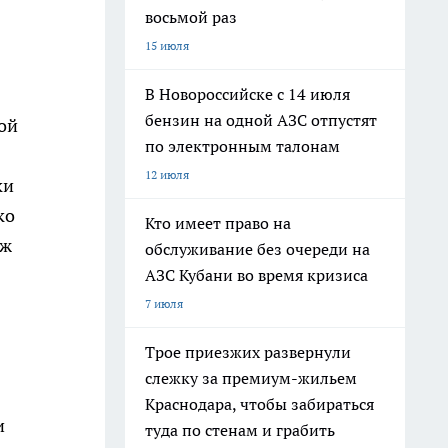
восьмой раз
15 июля
В Новороссийске с 14 июля
бензин на одной АЗС отпустят
ной
по электронным талонам
12 июля
ки
ко
Кто имеет право на
ож
обслуживание без очереди на
АЗС Кубани во время кризиса
7 июля
Трое приезжих развернули
слежку за премиум-жильем
Краснодара, чтобы забираться
и
туда по стенам и грабить