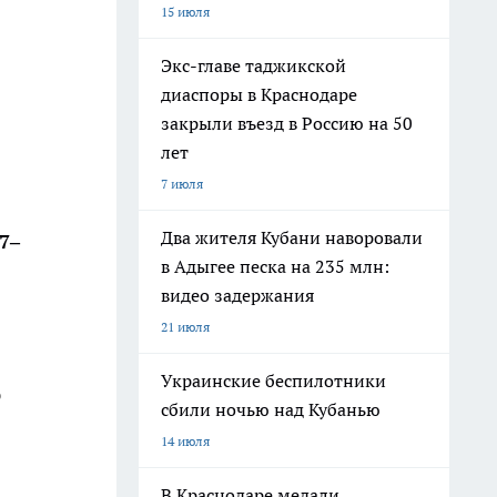
15 июля
Экс-главе таджикской
диаспоры в Краснодаре
закрыли въезд в Россию на 50
лет
7 июля
Два жителя Кубани наворовали
7–
в Адыгее песка на 235 млн:
видео задержания
21 июля
в
Украинские беспилотники
р
сбили ночью над Кубанью
14 июля
В Краснодаре медали