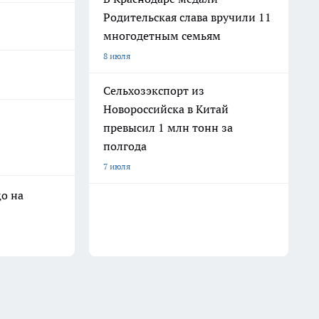
Родительская слава вручили 11
многодетным семьям
8 июля
Сельхозэкспорт из
Новороссийска в Китай
превысил 1 млн тонн за
полгода
7 июля
о на