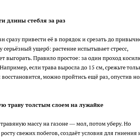
ти длины стебля за раз
зн сразу привести её в порядок и срезать до привыч
у серьёзный ущерб: растение испытывает стресс,
ет выгорать. Правило простое: за один проход косил
 Например, если трава выросла до 15 см, срежьте толь
он восстановится, можно пройтись ещё раз, опустив н
ую траву толстым слоем на лужайке
травяную массу на газоне — мол, потом уберу. Но
росту свежих побегов, создаёт условия для гниения 