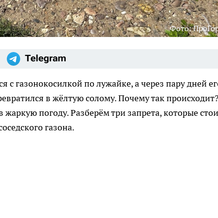
Фото: ПроГо
я с газонокосилкой по лужайке, а через пару дней ег
ревратился в жёлтую солому. Почему так происходит?
в жаркую погоду. Разберём три запрета, которые сто
соседского газона.