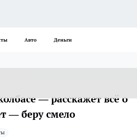
нты
Авто
Деньги
колбасе — расскажет всё о
ет — беру смело
ты