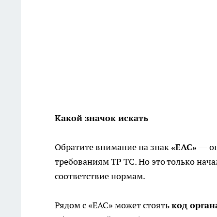
Какой значок искать
Обратите внимание на знак
«EAC»
— он
требованиям ТР ТС. Но это только нач
соответствие нормам.
Рядом с «EAC» может стоять
код орган