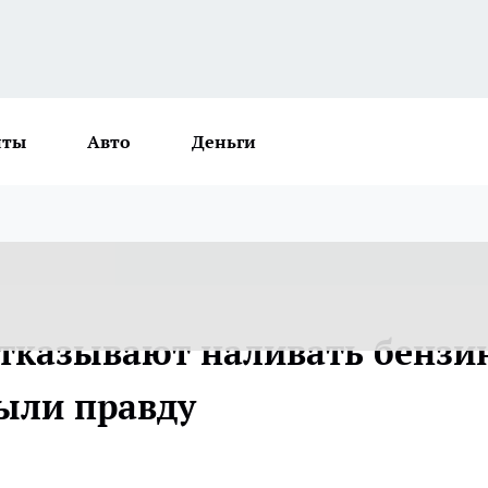
нты
Авто
Деньги
тказывают наливать бензи
рыли правду