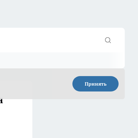
Принять
н