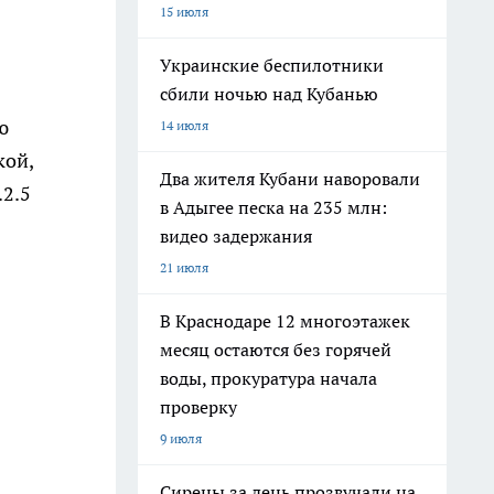
15 июля
Украинские беспилотники
сбили ночью над Кубанью
ю
14 июля
кой,
Два жителя Кубани наворовали
.2.5
в Адыгее песка на 235 млн:
видео задержания
21 июля
В Краснодаре 12 многоэтажек
месяц остаются без горячей
воды, прокуратура начала
проверку
9 июля
Сирены за день прозвучали на