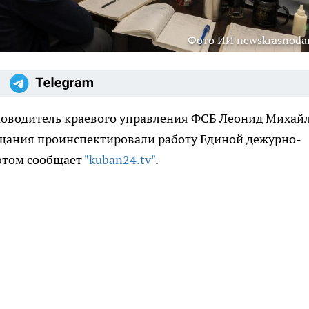
Фото ИИ newskrasnodar
ководитель краевого управления ФСБ Леонид Михай
щания проинспектировали работу Единой дежурно-
 этом сообщает
"kuban24.tv"
.