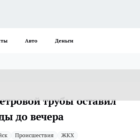
нты
Авто
Деньги
тровой трубы оставил
ды до вечера
йск
Происшествия
ЖКХ