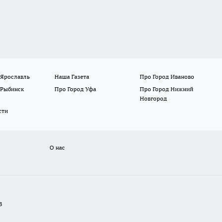
 Ярославль
Наша Газета
Про Город Иваново
 Рыбинск
Про Город Уфа
Про Город Нижний
Новгород
сти
О нас
В