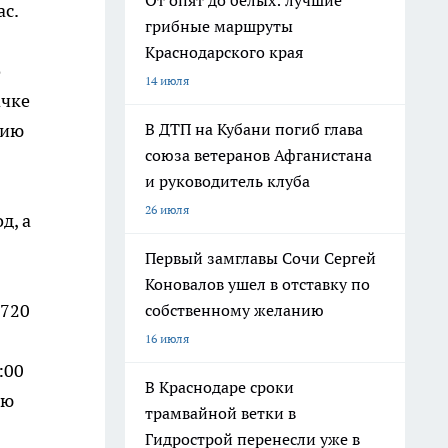
От опят до белых: лучшие
ас.
грибные маршруты
Краснодарского края
о
14 июля
ачке
цию
В ДТП на Кубани погиб глава
союза ветеранов Афганистана
и руководитель клуба
26 июля
д, а
Первый замглавы Сочи Сергей
Коновалов ушел в отставку по
 720
собственному желанию
16 июля
:00
В Краснодаре сроки
ию
трамвайной ветки в
Гидрострой перенесли уже в