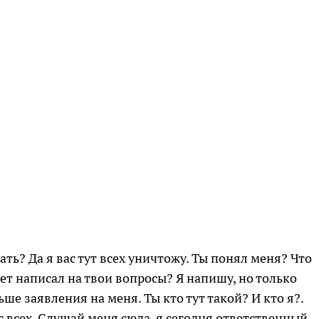
ать? Да я вас тут всех уничтожу. Ты понял меня? Что
вет написал на твои вопросы? Я напишу, но только
ше заявления на меня. Ты кто тут такой? И кто я?.
с всех. Слушай меня сюда, я сегодня ответственный