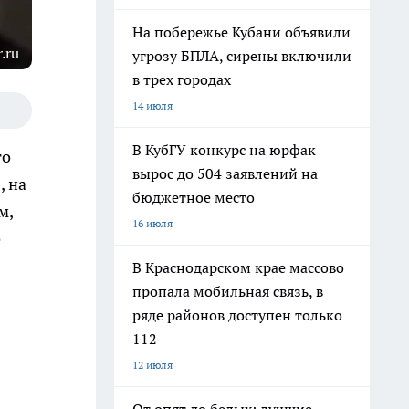
На побережье Кубани объявили
.ru
угрозу БПЛА, сирены включили
в трех городах
14 июля
В КубГУ конкурс на юрфак
го
вырос до 504 заявлений на
, на
бюджетное место
м,
16 июля
е
В Краснодарском крае массово
пропала мобильная связь, в
ряде районов доступен только
112
12 июля