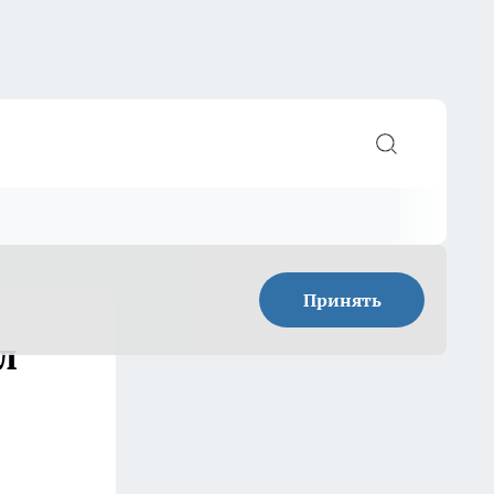
Принять
л