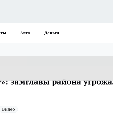
нты
Авто
Деньги
у»: замглавы района угрожа
Видео