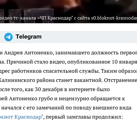
део тг-канала «ЧП Краснодар" с сайта s0.bloknot-krasnodar
ии Андрея Антоненко, занимавшего должность перво
а. Причиной стало видео, опубликованное 10 января
дрес работников спасательной службы. Таким образо
Калининского района станет вакантной. Отстранени
ле того, как 30 декабря в интернете было
рей Антоненко грубо и нецензурно обращается к
начался с его замечаний по поводу внешнего вида
окнот Краснодар"
, первый замглавы продолжил: