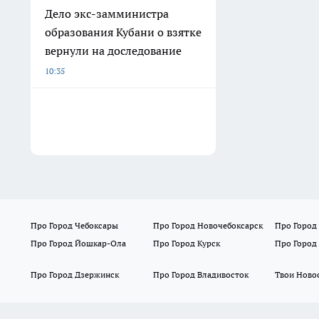
Дело экс-замминистра
образования Кубани о взятке
вернули на доследование
10:35
Про Город Чебоксары
Про Город Новочебоксарск
Про Город
Про Город Йошкар-Ола
Про Город Курск
Про Город
Про Город Дзержинск
Про Город Владивосток
Твои Ново