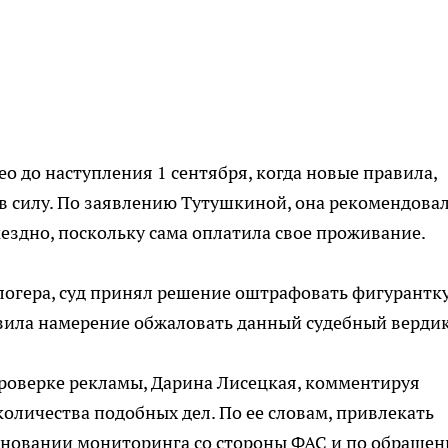
ео до наступления 1 сентября, когда новые правила,
в силу. По заявлению Тутушкиной, она рекомендова
здно, поскольку сама оплатила свое проживание.
логера, суд принял решение оштрафовать фигурантк
азила намерение обжаловать данный судебный вердик
проверке рекламы, Дарина Лисецкая, комментируя
оличества подобных дел. По ее словам, привлекать
основании мониторинга со стороны ФАС и по обраще