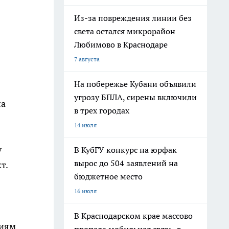
Из-за повреждения линии без
света остался микрорайон
Любимово в Краснодаре
7 августа
На побережье Кубани объявили
угрозу БПЛА, сирены включили
ла
в трех городах
14 июля
у
В КубГУ конкурс на юрфак
вырос до 504 заявлений на
т.
бюджетное место
16 июля
В Краснодарском крае массово
ниям