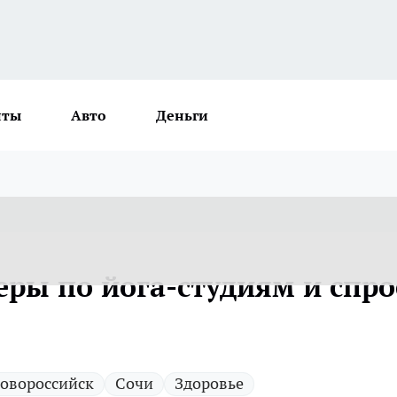
нты
Авто
Деньги
еры по йога-студиям и спро
овороссийск
Сочи
Здоровье