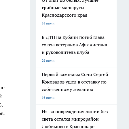
От опят до белых: лучшие
грибные маршруты
Краснодарского края
14 июля
В ДТП на Кубани погиб глава
союза ветеранов Афганистана
и руководитель клуба
26 июля
Первый замглавы Сочи Сергей
Коновалов ушел в отставку по
не
собственному желанию
й
16 июля
%.
Из-за повреждения линии без
в.
света остался микрорайон
Любимово в Краснодаре