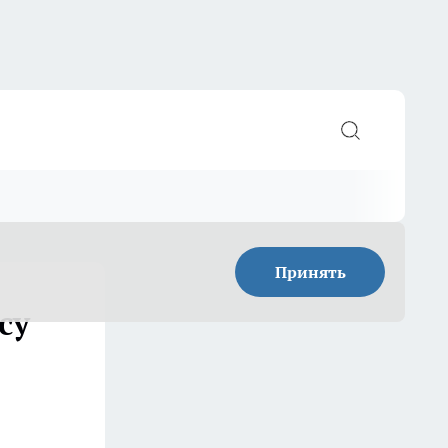
Принять
су