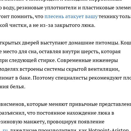
ю воду, резиновые уплотнители и пластиковые элем
тоит помнить, что
плесень атакует вашу
технику толь
ой чистки, а не из-за закрытого люка.
ткрытых дверей выступают домашние питомцы. Ко
 место для сна, оставляя внутри шерсть, которая
е при следующей стирке. Современные инженеры
моделях встроены системы скрытой вентиляции,
мат в баке. Поэтому специалисты рекомендуют пл
ния белья.
ервисменов, которые меняют привычные представлен
 разъяснил, что постоянное нахождение люка в
езиновую манжету, провоцируя появление
.ru
, даже такие производители, как Hotpoint-Ariston,