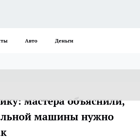
нты
Авто
Деньги
ику: мастера объяснили,
ральной машины нужно
ак