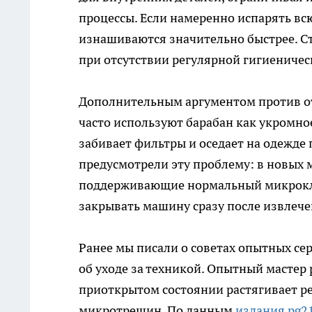
процессы. Если намеренно испарять вс
изнашиваются значительно быстрее. С
при отсутствии регулярной гигиеническ
Дополнительным аргументом против о
часто используют барабан как укромное
забивает фильтры и оседает на одежд
предусмотрели эту проблему: в новых 
поддерживающие нормальный микрокли
закрывать машину сразу после извлече
Ранее мы писали о советах опытных с
об уходе за техникой. Опытный мастер
приоткрытом состоянии растягивает р
микротрещин. По данным
издания pg21