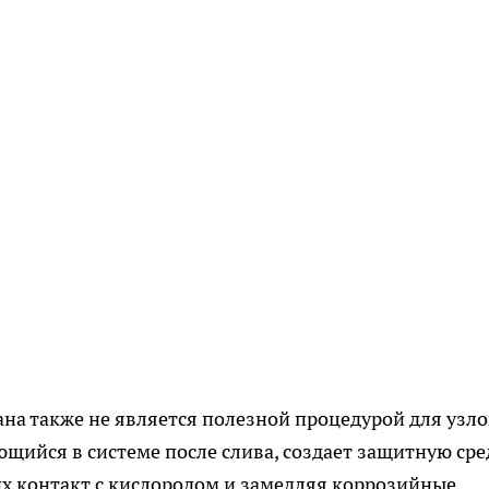
ана также не является полезной процедурой для узло
ющийся в системе после слива, создает защитную сре
их контакт с кислородом и замедляя коррозийные