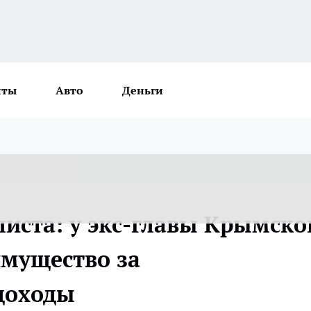
нты
Авто
Деньги
иста: у экс-главы Крымско
имущество за
доходы