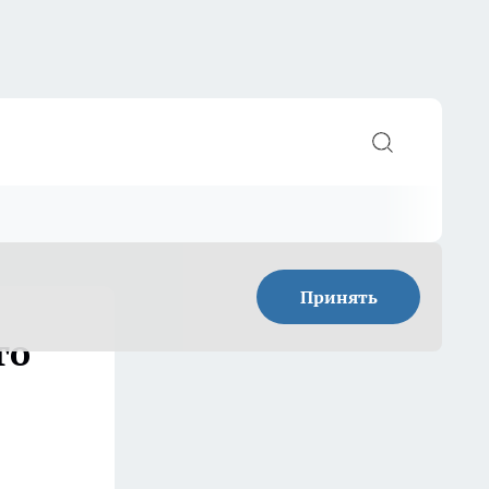
Принять
го