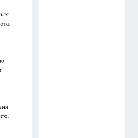
восьмой раз
ться
15 июля
ота.
В Новороссийске с 14 июля
бензин на одной АЗС отпустят
по электронным талонам
12 июля
ло
Трое приезжих развернули
и
слежку за премиум-жильем
Краснодара, чтобы забираться
туда по стенам и грабить
15 июля
вия
есю.
Украинские беспилотники
сбили ночью над Кубанью
14 июля