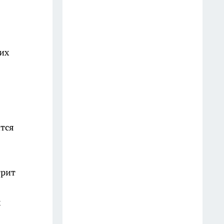
От опят до белых: лучшие
грибные маршруты
Краснодарского края
14 июля
их
В ДТП на Кубани погиб глава
союза ветеранов Афганистана
и руководитель клуба
26 июля
ится
Первый замглавы Сочи Сергей
Коновалов ушел в отставку по
собственному желанию
16 июля
трит
В Краснодаре сроки
х
трамвайной ветки в
Гидрострой перенесли уже в