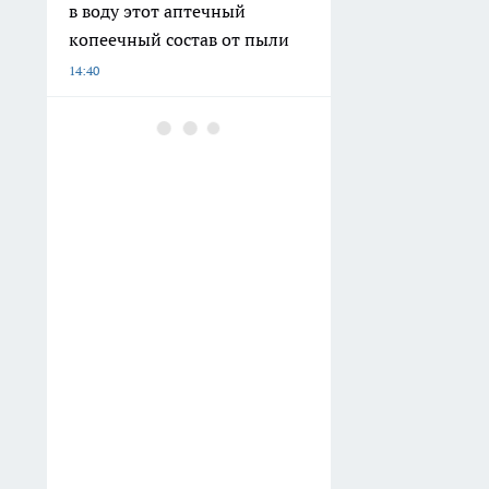
в воду этот аптечный
копеечный состав от пыли
14:40
В Приморско-Ахтарске за
два года обновят почти 7 км
водопроводных сетей
14:38
В Краснодаре к учебному
году планируют открыть
пять крупных школьных
объектов
13:59
Забудьте про громоздкие
шкафы-купе: вот как сейчас