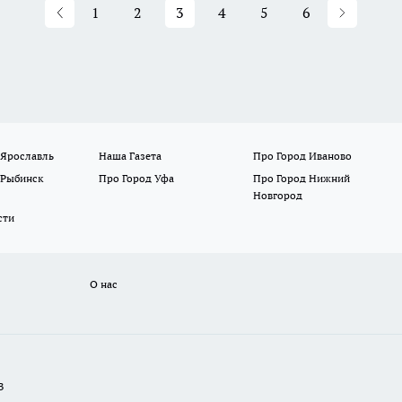
1
2
3
4
5
6
 Ярославль
Наша Газета
Про Город Иваново
 Рыбинск
Про Город Уфа
Про Город Нижний
Новгород
сти
О нас
В