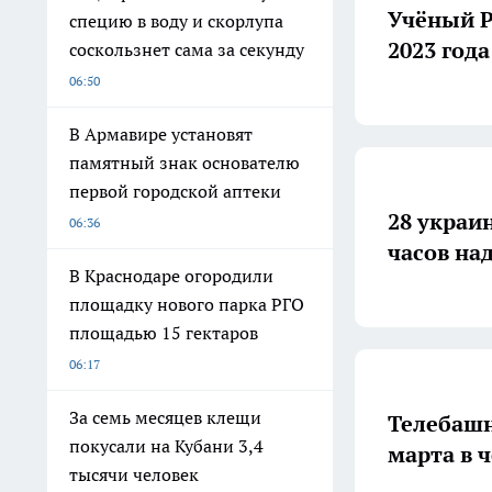
Учёный Р
специю в воду и скорлупа
2023 год
соскользнет сама за секунду
06:50
В Армавире установят
памятный знак основателю
первой городской аптеки
28 украи
06:36
часов на
В Краснодаре огородили
площадку нового парка РГО
площадью 15 гектаров
06:17
За семь месяцев клещи
Телебашн
покусали на Кубани 3,4
марта в 
тысячи человек