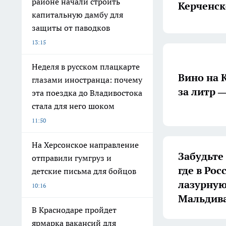
районе начали строить
Керченск
капитальную дамбу для
защиты от паводков
13:15
Неделя в русском плацкарте
Вино на 
глазами иностранца: почему
за литр —
эта поездка до Владивостока
стала для него шоком
11:50
На Херсонское направление
Забудьте
отправили гумгруз и
где в Ро
детские письма для бойцов
лазурную
10:16
Мальдив
В Краснодаре пройдет
ярмарка вакансий для