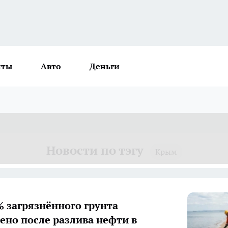
нты
Авто
Деньги
Новости по тэгу
Крым
% загрязнённого грунта
ено после разлива нефти в