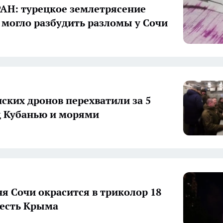
АН: турецкое землетрясение
а могло разбудить разломы у Сочи
нских дронов перехватили за 5
д Кубанью и морями
я Сочи окрасится в триколор 18
честь Крыма