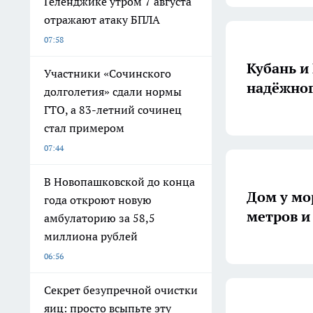
Геленджике утром 7 августа
отражают атаку БПЛА
07:58
Кубань и
Участники «Сочинского
надёжног
долголетия» сдали нормы
ГТО, а 83-летний сочинец
стал примером
07:44
В Новопашковской до конца
Дом у мор
года откроют новую
метров и
амбулаторию за 58,5
миллиона рублей
06:56
Секрет безупречной очистки
яиц: просто всыпьте эту