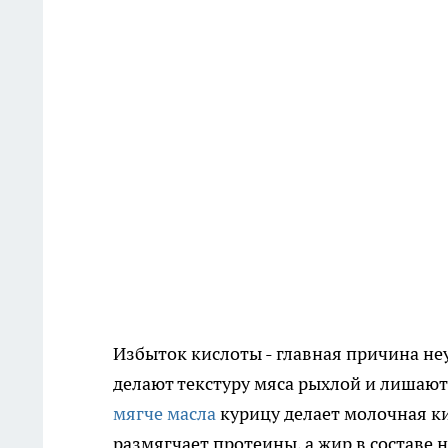
Избыток кислоты - главная причина не
делают текстуру мяса рыхлой и лишают 
мягче масла
курицу делает молочная ки
размягчает протеины, а жир в составе 