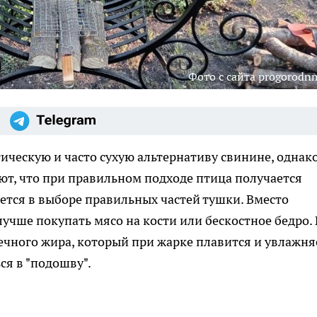
Фото с сайта progorodnn
ческую и часто сухую альтернативу свинине, однак
т, что при правильном подходе птица получается
оется в выборе правильных частей тушки. Вместо
лучше покупать мясо на кости или бескостное бедро. 
чного жира, который при жарке плавится и увлажня
ся в "подошву".