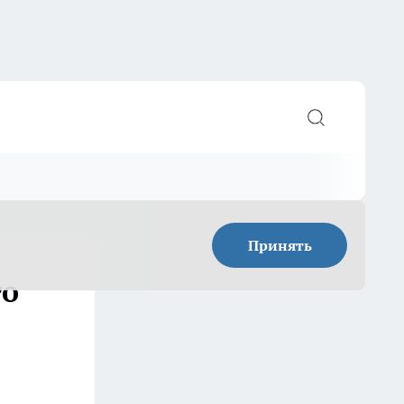
Принять
то