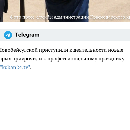
Фото пресс-службы администрации Краснодарского к
Новобейсугской приступили к деятельности новые
торых приурочили к профессиональному празднику
"kuban24.tv"
.