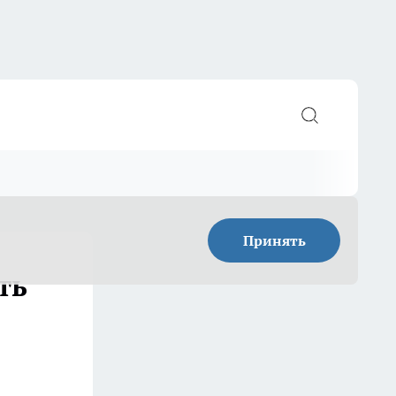
Принять
ть