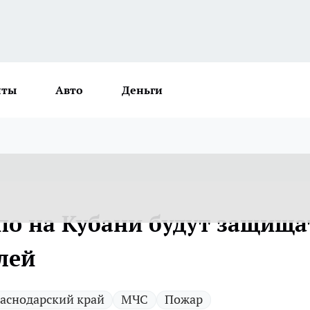
нты
Авто
Деньги
о на Кубани будут защища
лей
аснодарский край
МЧС
Пожар