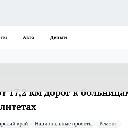
нты
Авто
Деньги
т 17,2 км дорог к больница
литетах
арский край
Национальные проекты
Ремонт