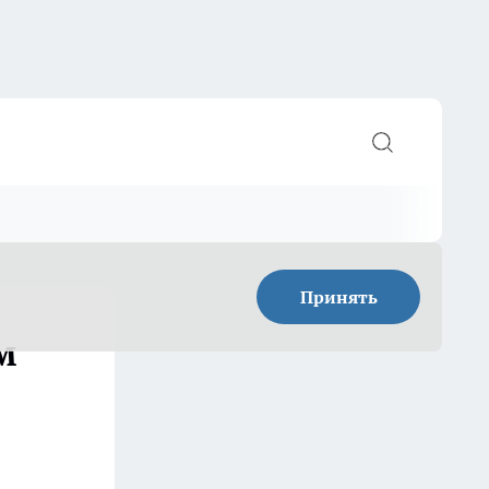
Принять
м