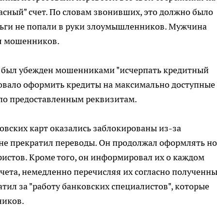
сный" счет. По словам звонивших, это должно было
деньги не попали в руки злоумышленников. Мужчина
я мошенников.
 был убежден мошенниками "исчерпать кредитный
едовало оформить кредиты на максимально доступные
а по предоставленным реквизитам.
ковских карт оказались заблокированы из-за
не прекратил переводы. Он продолжал оформлять н
ристов. Кроме того, он информировал их о каждом
счета, немедленно перечисляя их согласно полученн
атил за "работу банковских специалистов", которые
ников.