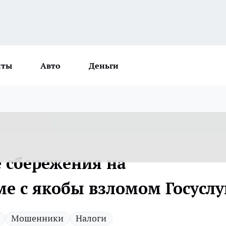
нты
Авто
Деньги
е сбережения на
е с якобы взломом Госуслу
Мошенники
Налоги