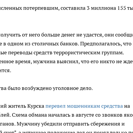
исленных потерпевшим, составила 3 миллиона 155 т
олучить от него больше денег не удастся, они сообщ
 в одном из столичных банков. Предполагалось, что
ные переводы средств террористическим группам.
енное время, мужчина выяснил, что его никто не жде
ится.
а было возбуждено уголовное дело.
ний житель Курска
перевел мошенникам средства
на
ей. Схема обмана началась в августе со звонков як
рганов. Мужчину убедили отправить сбережения и
чет", а истинное положение дел он понял только п