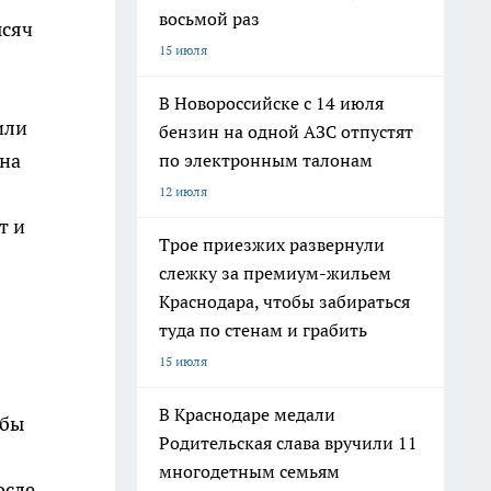
восьмой раз
ысяч
15 июля
В Новороссийске с 14 июля
или
бензин на одной АЗС отпустят
 на
по электронным талонам
12 июля
т и
Трое приезжих развернули
слежку за премиум-жильем
Краснодара, чтобы забираться
туда по стенам и грабить
15 июля
В Краснодаре медали
обы
Родительская слава вручили 11
многодетным семьям
осле