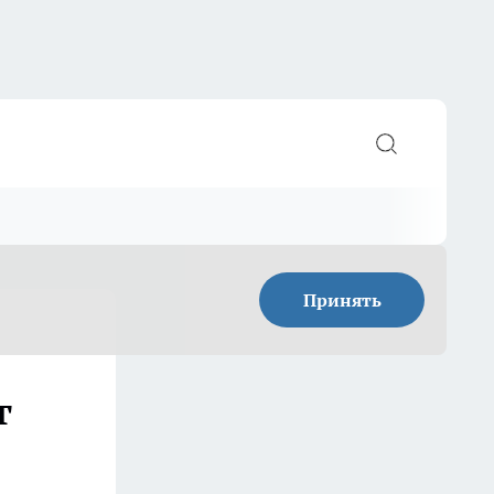
Принять
г